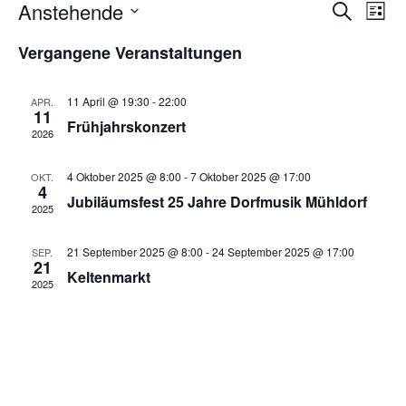
Veran
Ve
Anstehende
Suche
Liste
Datum
An
Such
wählen.
Vergangene Veranstaltungen
Na
und
11 April @ 19:30
-
22:00
APR.
Ansic
11
Frühjahrskonzert
2026
Navig
4 Oktober 2025 @ 8:00
-
7 Oktober 2025 @ 17:00
OKT.
4
Jubiläumsfest 25 Jahre Dorfmusik Mühldorf
2025
21 September 2025 @ 8:00
-
24 September 2025 @ 17:00
SEP.
21
Keltenmarkt
2025